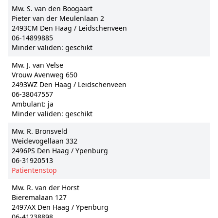
Mw. S. van den Boogaart
Pieter van der Meulenlaan 2
2493CM Den Haag / Leidschenveen
06-14899885
Minder validen: geschikt
Mw. J. van Velse
Vrouw Avenweg 650
2493WZ Den Haag / Leidschenveen
06-38047557
Ambulant: ja
Minder validen: geschikt
Mw. R. Bronsveld
Weidevogellaan 332
2496PS Den Haag / Ypenburg
06-31920513
Patientenstop
Mw. R. van der Horst
Bieremalaan 127
2497AX Den Haag / Ypenburg
06-41238898