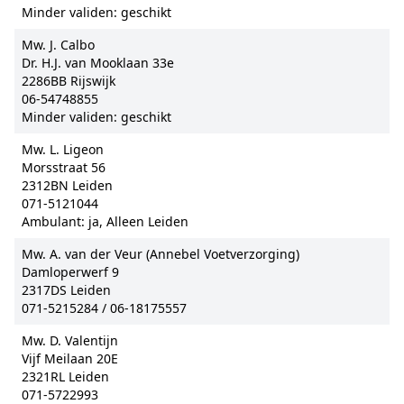
Minder validen: geschikt
Mw. J. Calbo
Dr. H.J. van Mooklaan 33e
2286BB Rijswijk
06-54748855
Minder validen: geschikt
Mw. L. Ligeon
Morsstraat 56
2312BN Leiden
071-5121044
Ambulant: ja, Alleen Leiden
Mw. A. van der Veur (Annebel Voetverzorging)
Damloperwerf 9
2317DS Leiden
071-5215284 / 06-18175557
Mw. D. Valentijn
Vijf Meilaan 20E
2321RL Leiden
071-5722993