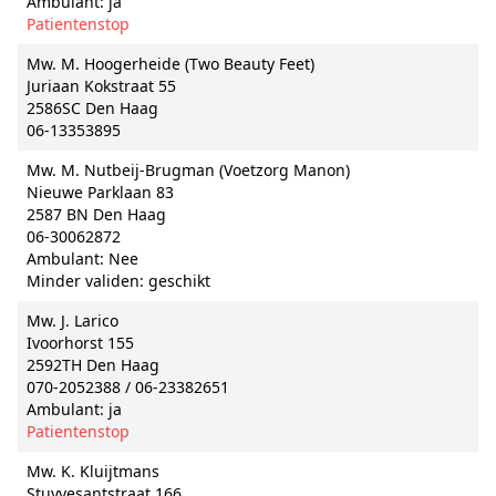
Ambulant: ja
Patientenstop
Mw. M. Hoogerheide (Two Beauty Feet)
Juriaan Kokstraat 55
2586SC Den Haag
06-13353895
Mw. M. Nutbeij-Brugman (Voetzorg Manon)
Nieuwe Parklaan 83
2587 BN Den Haag
06-30062872
Ambulant: Nee
Minder validen: geschikt
Mw. J. Larico
Ivoorhorst 155
2592TH Den Haag
070-2052388 / 06-23382651
Ambulant: ja
Patientenstop
Mw. K. Kluijtmans
Stuyvesantstraat 166