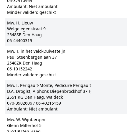
06-37410464
Ambulant: Niet ambulant
Minder validen: geschikt
Mw. H. Lieuw
Welgelegenstraat 9
2548SE Den Haag
06-44400319
Mw. T. in het Veld-Duivesteijn
Paul Steenbergenlaan 37
2548ZK Den Haag
06-10152242
Minder validen: geschikt
Mw. I. Perigault-Monte, Pedicure Perigault
D.A. Drogist, Alphons Diepenbrockhof 37 F,
2551 KG Den Haag, Waldeck
070-3902606 / 06-40215159
Ambulant: Niet ambulant
Mw. W. Wijnbergen
Glenn Millerhof 5
2551JP Den Haag