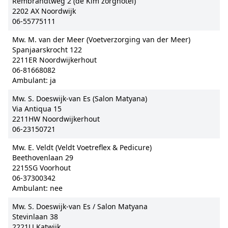
Rembrandtweg 2 (de Kim zorghotel)
2202 AX Noordwijk
06-55775111
Mw. M. van der Meer (Voetverzorging van der Meer)
Spanjaarskrocht 122
2211ER Noordwijkerhout
06-81668082
Ambulant: ja
Mw. S. Doeswijk-van Es (Salon Matyana)
Via Antiqua 15
2211HW Noordwijkerhout
06-23150721
Mw. E. Veldt (Veldt Voetreflex & Pedicure)
Beethovenlaan 29
2215SG Voorhout
06-37300342
Ambulant: nee
Mw. S. Doeswijk-van Es / Salon Matyana
Stevinlaan 38
2221LJ Katwijk