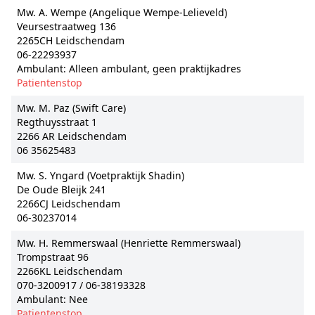
Mw. A. Wempe (Angelique Wempe-Lelieveld)
Veursestraatweg 136
2265CH Leidschendam
06-22293937
Ambulant: Alleen ambulant, geen praktijkadres
Patientenstop
Mw. M. Paz (Swift Care)
Regthuysstraat 1
2266 AR Leidschendam
06 35625483
Mw. S. Yngard (Voetpraktijk Shadin)
De Oude Bleijk 241
2266CJ Leidschendam
06-30237014
Mw. H. Remmerswaal (Henriette Remmerswaal)
Trompstraat 96
2266KL Leidschendam
070-3200917 / 06-38193328
Ambulant: Nee
Patientenstop