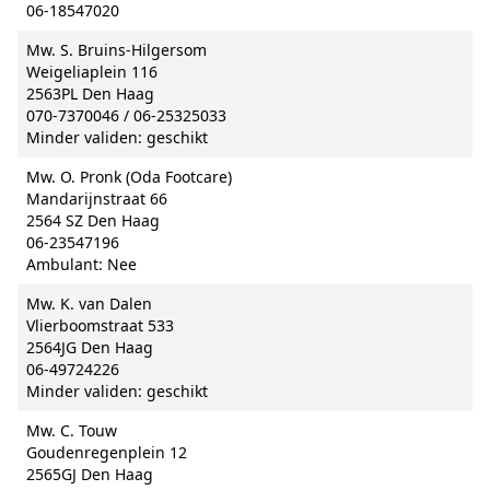
06-18547020
Mw. S. Bruins-Hilgersom
Weigeliaplein 116
2563PL Den Haag
070-7370046 / 06-25325033
Minder validen: geschikt
Mw. O. Pronk (Oda Footcare)
Mandarijnstraat 66
2564 SZ Den Haag
06-23547196
Ambulant: Nee
Mw. K. van Dalen
Vlierboomstraat 533
2564JG Den Haag
06-49724226
Minder validen: geschikt
Mw. C. Touw
Goudenregenplein 12
2565GJ Den Haag