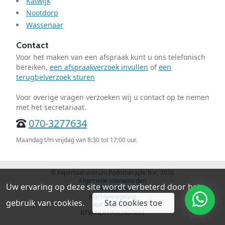
Katwijk
Nootdorp
Wassenaar
Contact
Voor het maken van een afspraak kunt u ons telefonisch
bereiken,
een afspraakverzoek invullen
of
een
terugbelverzoek sturen
Voor overige vragen verzoeken wij u contact op te nemen
met het secretariaat.
070-3277634
Maandag t/m vrijdag van 8:30 tot 17:00 uur.
© Expertisecentrum Podotherapie B.V., 2026
Algemene voorwaarden
Uw ervaring op deze site wordt verbeterd door het
Privacybeleid
Klachtenregeling
gebruik van cookies.
Sta cookies toe
KvK 17220761
BTW NL819062807B01