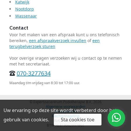
Katwijk
Nootdorp
Wassenaar
Contact
Voor het maken van een afspraak kunt u ons telefonisch
bereiken,
een afspraakverzoek invullen
of
een
terugbelverzoek sturen
Voor overige vragen verzoeken wij u contact op te nemen
met het secretariaat.
070-3277634
Maandag t/m vrijdag van 8:30 tot 17:00 uur.
© Expertisecentrum Podotherapie B.V., 2026
Algemene voorwaarden
Uw ervaring op deze site wordt verbeterd door het
Privacybeleid
Klachtenregeling
gebruik van cookies.
Sta cookies toe
KvK 17220761
BTW NL819062807B01